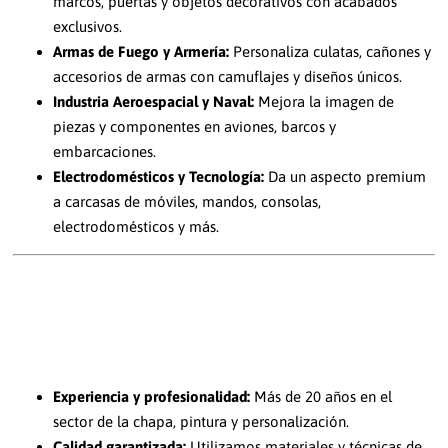
marcos, puertas y objetos decorativos con acabados
exclusivos.
Armas de Fuego y Armería:
Personaliza culatas, cañones y
accesorios de armas con camuflajes y diseños únicos.
Industria Aeroespacial y Naval:
Mejora la imagen de
piezas y componentes en aviones, barcos y
embarcaciones.
Electrodomésticos y Tecnología:
Da un aspecto premium
a carcasas de móviles, mandos, consolas,
electrodomésticos y más.
¿POR QUÉ ELEGIR CHAPA Y PINTURA EL
LARGO PARA TU HIDROIMPRESIÓN EN MURCIA?
Experiencia y profesionalidad:
Más de 20 años en el
sector de la chapa, pintura y personalización.
Calidad garantizada:
Utilizamos materiales y técnicas de